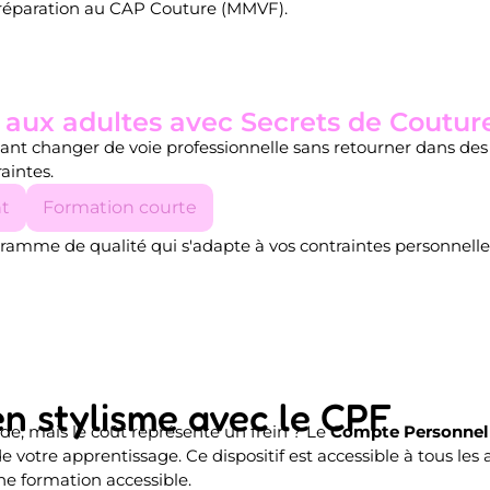
préparation au CAP Couture (MMVF).
aux adultes avec Secrets de Coutur
ant changer de voie professionnelle sans retourner dans des ét
aintes.
t
Formation courte
gramme de qualité qui s'adapte à vos contraintes personnelles
n stylisme avec le CPF
de, mais le coût représente un frein ? Le
Compte Personnel
 votre apprentissage. Ce dispositif est accessible à tous les a
e formation accessible.