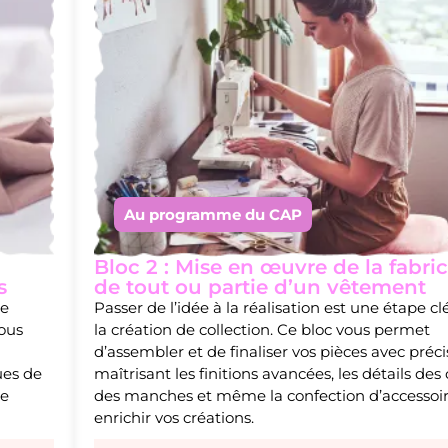
Au programme du CAP
Bloc 2 : Mise en œuvre de la fabri
s
de tout ou partie d’un vêtement
de
Passer de l’idée à la réalisation est une étape c
vous
la création de collection. Ce bloc vous permet
d’assembler et de finaliser vos pièces avec préci
ues de
maîtrisant les finitions avancées, les détails des 
ne
des manches et même la confection d’accessoi
enrichir vos créations.