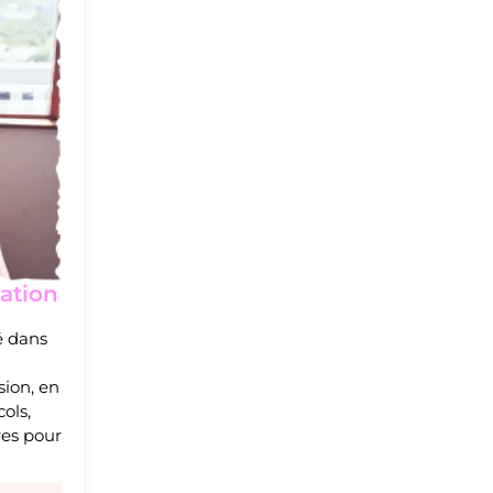
cation
lé dans
sion, en
cols,
res pour