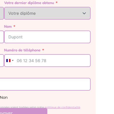
Votre dernier diplôme obtenu
Nom
Numéro de téléphone
France +33
Non
onnées soient traitées selon notre
politique de confidentialité
.
nvoyer