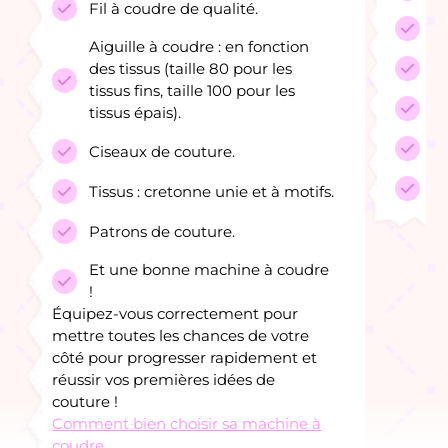
Fil à coudre de qualité.
En
Aiguille à coudre : en fonction
In
des tissus (taille 80 pour les
tissus fins, taille 100 pour les
Le
tissus épais).
L'
Ciseaux de couture.
Ac
Tissus : cretonne unie et à motifs.
Patrons de couture.
Et une bonne machine à coudre
!
Équipez-vous correctement pour
mettre toutes les chances de votre
côté pour progresser rapidement et
réussir vos premières idées de
couture !
Comment bien choisir sa machine à
coudre